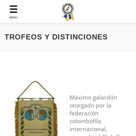
Saltar
al
contenido
MENU
TROFEOS Y DISTINCIONES
Máximo galardón
otorgado por la
federación
colombófila
internacional,