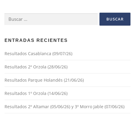
g
a
Buscar:
c
i
ó
n
ENTRADAS RECIENTES
d
Resultados Casablanca (09/07/26)
e
e
Resultados 2º Orzola (28/06/26)
n
t
Resultados Parque Holandés (21/06/26)
r
Resultados 1º Orzola (14/06/26)
a
d
Resultados 2º Altamar (05/06/26) y 3º Morro Jable (07/06/26)
a
s