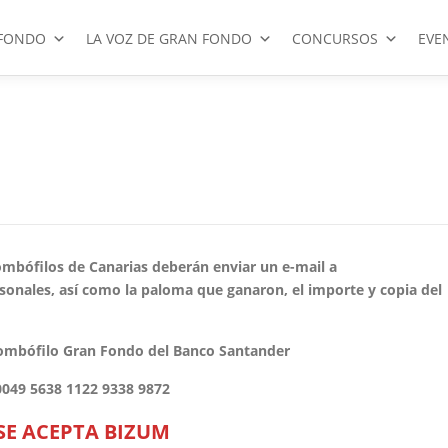
FONDO
LA VOZ DE GRAN FONDO
CONCURSOS
EVE
mbófilos de Canarias deberán enviar un e-mail a
onales, así como la paloma que ganaron, el importe y copia del
olombófilo Gran Fondo del Banco Santander
0049 5638 1122 9338 9872
SE ACEPTA BIZUM