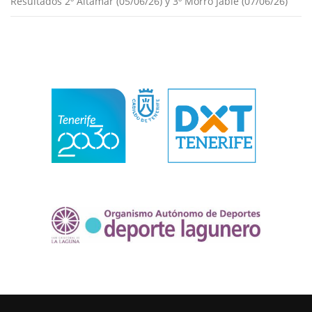
Resultados 2º Altamar (05/06/26) y 3º Morro Jable (07/06/26)